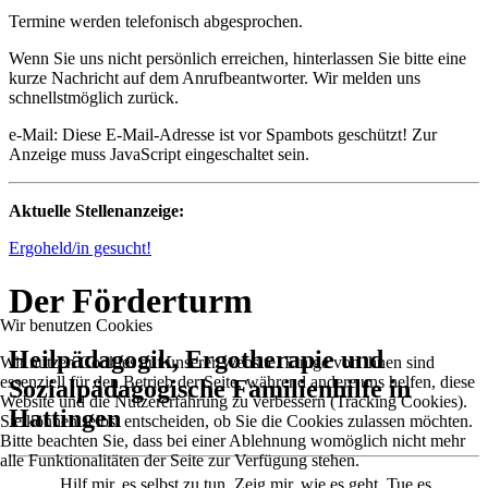
Termine werden telefonisch abgesprochen.
Wenn Sie uns nicht persönlich erreichen, hinterlassen Sie bitte eine
kurze Nachricht auf dem Anrufbeantworter. Wir melden uns
schnellstmöglich zurück.
e-Mail:
Diese E-Mail-Adresse ist vor Spambots geschützt! Zur
Anzeige muss JavaScript eingeschaltet sein.
Aktuelle Stellenanzeige:
Ergoheld/in gesucht!
Der Förderturm
Wir benutzen Cookies
Heilpädagogik, Ergotherapie und
Wir nutzen Cookies auf unserer Website. Einige von ihnen sind
essenziell für den Betrieb der Seite, während andere uns helfen, diese
Sozialpädagogische Familienhilfe in
Website und die Nutzererfahrung zu verbessern (Tracking Cookies).
Hattingen
Sie können selbst entscheiden, ob Sie die Cookies zulassen möchten.
Bitte beachten Sie, dass bei einer Ablehnung womöglich nicht mehr
alle Funktionalitäten der Seite zur Verfügung stehen.
„Hilf mir, es selbst zu tun. Zeig mir, wie es geht. Tue es