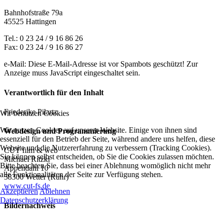
Bahnhofstraße 79a
45525 Hattingen
Tel.: 0 23 24 / 9 16 86 26
Fax: 0 23 24 / 9 16 86 27
e-Mail:
Diese E-Mail-Adresse ist vor Spambots geschützt! Zur
Anzeige muss JavaScript eingeschaltet sein.
Verantwortlich für den Inhalt
Friederike Pilartz
Wir benutzen Cookies
Wir nutzen Cookies auf unserer Website. Einige von ihnen sind
Webdesign und Programmierung
essenziell für den Betrieb der Seite, während andere uns helfen, diese
Website und die Nutzererfahrung zu verbessern (Tracking Cookies).
CUT film & web
Sie können selbst entscheiden, ob Sie die Cookies zulassen möchten.
Michael Ritzki
Bitte beachten Sie, dass bei einer Ablehnung womöglich nicht mehr
Appendahl 10
alle Funktionalitäten der Seite zur Verfügung stehen.
58300 Wetter (Ruhr)
www.cut-fs.de
Akzeptieren
Ablehnen
Datenschutzerklärung
Bildernachweis